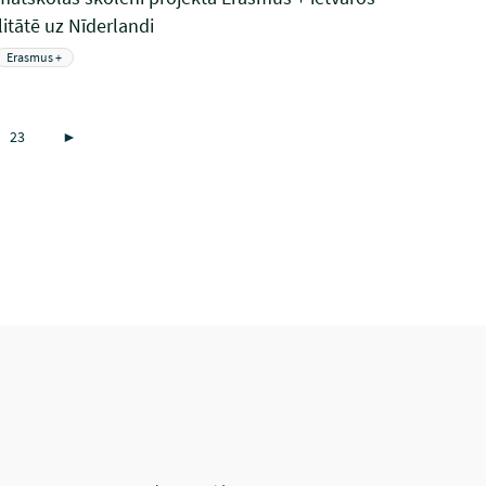
itātē uz Nīderlandi
Erasmus +
23
►