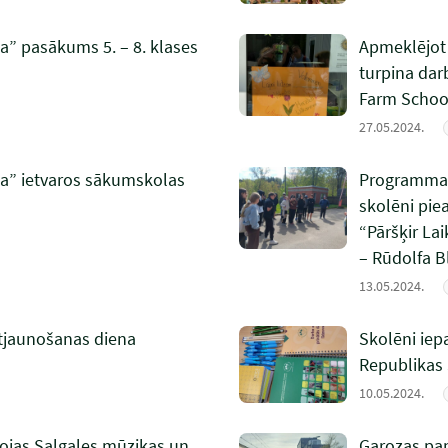
” pasākums 5. – 8. klases
Apmeklējot 
turpina dar
Farm Schoo
27.05.2024.
a” ietvaros sākumskolas
Programmas 
skolēni piea
“Pāršķir La
– Rūdolfa B
13.05.2024.
atjaunošanas diena
Skolēni iep
Republikas
10.05.2024.
ojas Salgales mūzikas un
Garozas pam