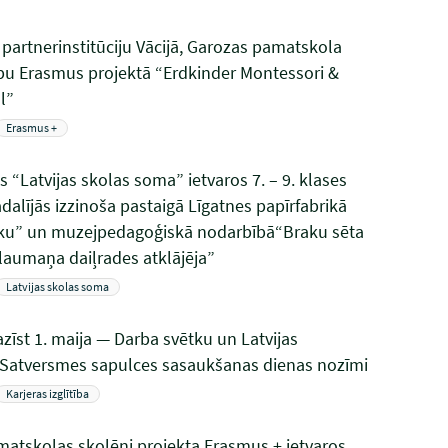
partnerinstitūciju Vācijā, Garozas pamatskola
bu Erasmus projektā “Erdkinder Montessori &
l”
Erasmus +
“Latvijas skolas soma” ietvaros 7. – 9. klases
dalījās izzinoša pastaigā Līgatnes papīrfabrikā
iku” un muzejpedagoģiskā nodarbībā“Braku sēta
laumaņa daiļrades atklājēja”
Latvijas skolas soma
azīst 1. maija — Darba svētku un Latvijas
 Satversmes sapulces sasaukšanas dienas nozīmi
Karjeras izglītība
atskolas skolēni projekta Erasmus + ietvaros