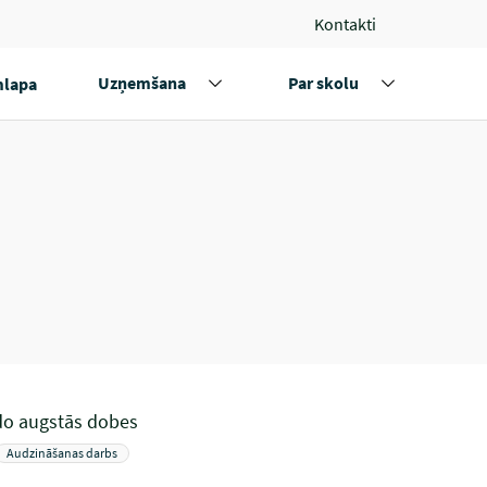
Kontakti
Uzņemšana
Par skolu
lapa
do augstās dobes
Audzināšanas darbs