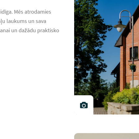
eidīga. Mēs atrodamies
aļu laukums un sava
īšanai un dažādu praktisko