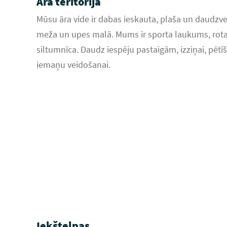
Āra teritorija
Mūsu āra vide ir dabas ieskauta, plaša un daudzv
meža un upes malā. Mums ir sporta laukums, rot
siltumnīca. Daudz iespēju pastaigām, izziņai, pēt
iemaņu veidošanai.
Iekštelpas