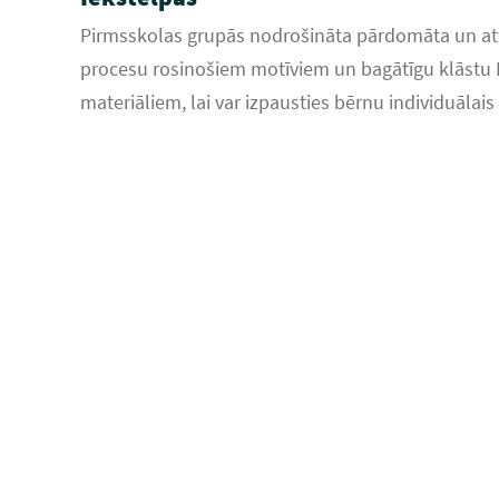
Pirmsskolas grupās nodrošināta pārdomāta un attī
procesu rosinošiem motīviem un bagātīgu klāstu 
materiāliem, lai var izpausties bērnu individuālai