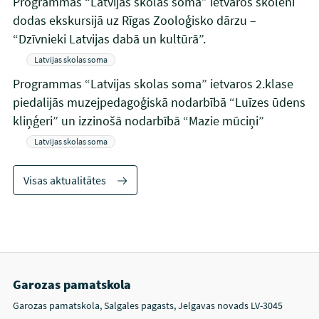
Programmas “Latvijas skolas soma” ietvaros skolēni
dodas ekskursijā uz Rīgas Zooloģisko dārzu –
“Dzīvnieki Latvijas dabā un kultūrā”.
Latvijas skolas soma
Programmas “Latvijas skolas soma” ietvaros 2.klase
piedalijās muzejpedagoģiskā nodarbībā “Luīzes ūdens
kliņģeri” un izzinošā nodarbībā “Mazie mūciņi”
Latvijas skolas soma
Visas aktualitātes
Garozas pamatskola
Garozas pamatskola, Salgales pagasts, Jelgavas novads LV-3045