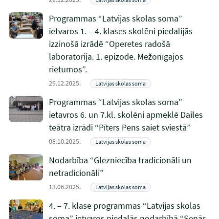
Programmas “Latvijas skolas soma”
ietvaros 1. – 4. klases skolēni piedalijās
izzinošā izrādē “Operetes radošā
laboratorija. 1. epizode. Mežonīgajos
rietumos”.
29.12.2025.
Latvijas skolas soma
Programmas “Latvijas skolas soma”
ietavros 6. un 7.kl. skolēni apmeklē Dailes
teātra izrādi “Pīters Pens saiet sviestā”
08.10.2025.
Latvijas skolas soma
Nodarbība “Glezniecība tradicionāli un
netradicionāli”
13.06.2025.
Latvijas skolas soma
4. – 7. klase programmas “Latvijas skolas
soma” ietvaros piedalās nodarbībā “Senās