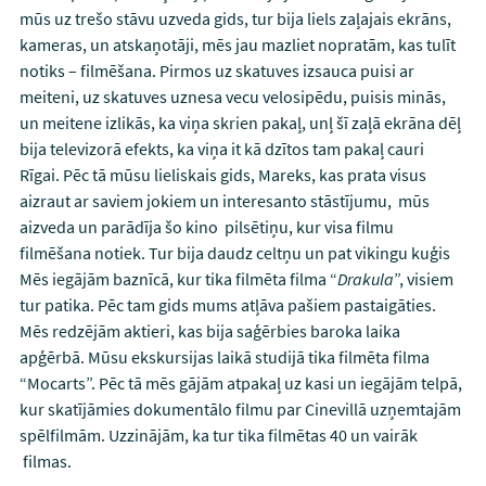
mūs uz trešo stāvu uzveda gids, tur bija liels zaļajais ekrāns,
kameras, un atskaņotāji, mēs jau mazliet nopratām, kas tulīt
notiks – filmēšana. Pirmos uz skatuves izsauca puisi ar
meiteni, uz skatuves uznesa vecu velosipēdu, puisis minās,
un meitene izlikās, ka viņa skrien pakaļ, unļ šī zaļā ekrāna dēļ
bija televizorā efekts, ka viņa it kā dzītos tam pakaļ cauri
Rīgai. Pēc tā mūsu lieliskais gids, Mareks, kas prata visus
aizraut ar saviem jokiem un interesanto stāstījumu, mūs
aizveda un parādīja šo kino pilsētiņu, kur visa filmu
filmēšana notiek. Tur bija daudz celtņu un pat vikingu kuģis
Mēs iegājām baznīcā, kur tika filmēta filma “
Drakula
”, visiem
tur patika. Pēc tam gids mums atļāva pašiem pastaigāties.
Mēs redzējām aktieri, kas bija saģērbies baroka laika
apģērbā. Mūsu ekskursijas laikā studijā tika filmēta filma
“Mocarts”. Pēc tā mēs gājām atpakaļ uz kasi un iegājām telpā,
kur skatījāmies dokumentālo filmu par Cinevillā uzņemtajām
spēlfilmām. Uzzinājām, ka tur tika filmētas 40 un vairāk
filmas.