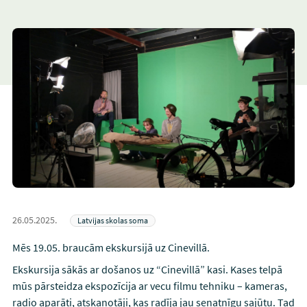
26.05.2025.
Latvijas skolas soma
Mēs 19.05. braucām ekskursijā uz Cinevillā.
Ekskursija sākās ar došanos uz “Cinevillā” kasi. Kases telpā
mūs pārsteidza ekspozīcija ar vecu filmu tehniku – kameras,
radio aparāti, atskaņotāji, kas radīja jau senatnīgu sajūtu. Tad