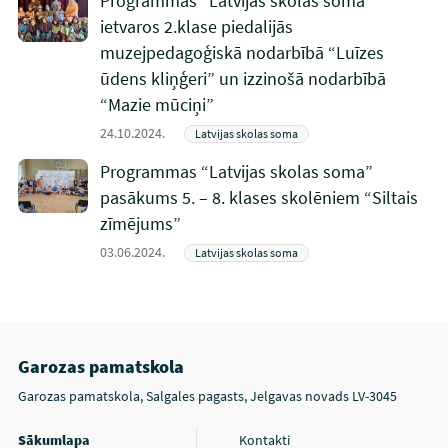
Programmas “Latvijas skolas soma”
ietvaros 2.klase piedalijās
muzejpedagoģiskā nodarbībā “Luīzes
ūdens kliņģeri” un izzinošā nodarbībā
“Mazie mūciņi”
24.10.2024.
Latvijas skolas soma
Programmas “Latvijas skolas soma”
pasākums 5. – 8. klases skolēniem “Siltais
zīmējums”
03.06.2024.
Latvijas skolas soma
Garozas pamatskola
Garozas pamatskola, Salgales pagasts, Jelgavas novads LV-3045
Sākumlapa
Kontakti