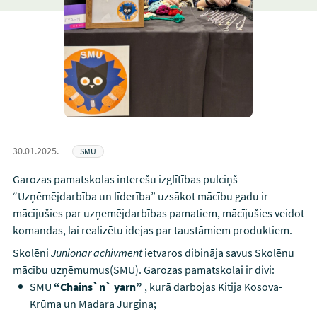
30.01.2025.
SMU
Garozas pamatskolas interešu izglītības pulciņš
“Uzņēmējdarbība un līderība” uzsākot mācību gadu ir
mācījušies par uzņemējdarbības pamatiem, mācījušies veidot
komandas, lai realizētu idejas par taustāmiem produktiem.
Skolēni
Junionar achivment
ietvaros dibināja savus Skolēnu
mācību uzņēmumus(SMU). Garozas pamatskolai ir divi:
SMU
“Chains`n` yarn”
, kurā darbojas Kitija Kosova-
Krūma un Madara Jurgina;