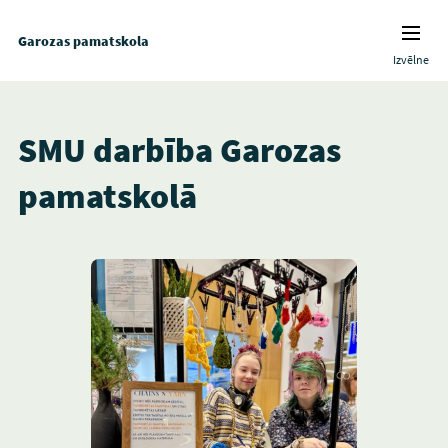
Garozas pamatskola
Izvēlne
SMU darbība Garozas
pamatskolā