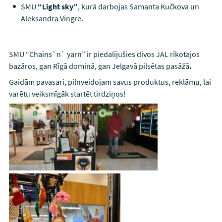
SMU
“Light sky”
, kurā darbojas Samanta Kučkova un
Aleksandra Vingre.
SMU “Chains`n` yarn” ir piedalījušies divos JAL rīkotajos
bazāros, gan Rīgā dominā, gan Jelgavā pilsētas pasāžā
.
Gaidām pavasari, pilnveidojam savus produktus, reklāmu, lai
varētu veiksmīgāk startēt tirdziņos!