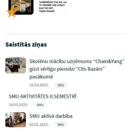
Saistītās ziņas
Skolēnu mācību uzņēmums “Chain&Yang”
gūst vērtīgu pieredzi “Cits Bazārs”
pasākumā
25.03.2025.
SMU
SMU AKTIVITĀTES II.SEMESTRĪ
14.03.2023.
SMU
SMU aktīvā darbība
02.01.2023.
SMU