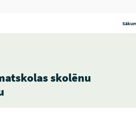
Sākum
atskolas skolēnu
u