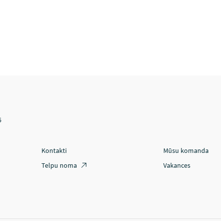
5
Kontakti
Mūsu komanda
Telpu noma
Vakances