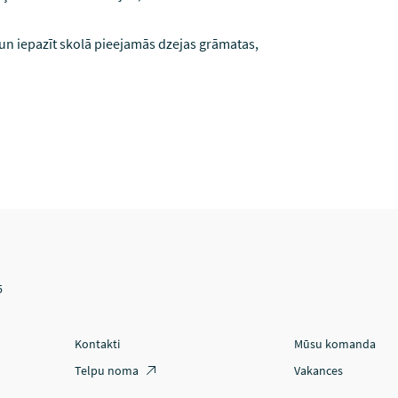
u un iepazīt skolā pieejamās dzejas grāmatas,
5
Kontakti
Mūsu komanda
Telpu noma
Vakances