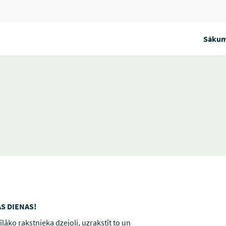
Sākum
S DIENAS!
ļāko rakstnieka dzejoli, uzrakstīt to un