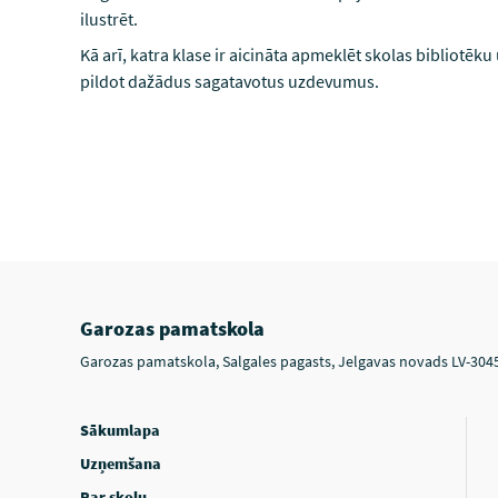
ilustrēt.
Kā arī, katra klase ir aicināta apmeklēt skolas bibliotēk
pildot dažādus sagatavotus uzdevumus.
Garozas pamatskola
Garozas pamatskola, Salgales pagasts, Jelgavas novads LV-304
Sākumlapa
Uzņemšana
Par skolu