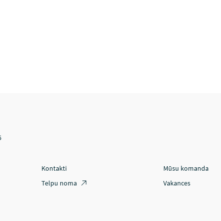
5
Kontakti
Mūsu komanda
Telpu noma
Vakances