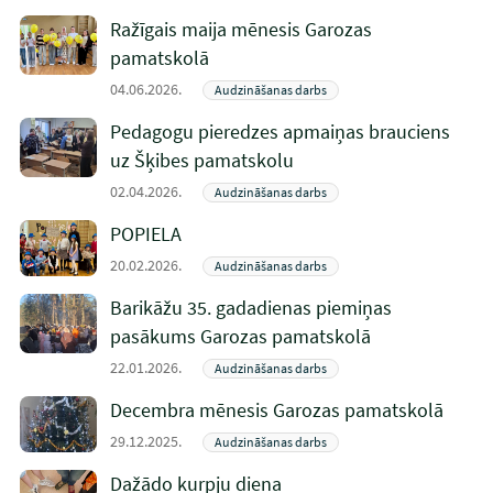
Ražīgais maija mēnesis Garozas
pamatskolā
04.06.2026.
Audzināšanas darbs
Pedagogu pieredzes apmaiņas brauciens
uz Šķibes pamatskolu
02.04.2026.
Audzināšanas darbs
POPIELA
20.02.2026.
Audzināšanas darbs
Barikāžu 35. gadadienas piemiņas
pasākums Garozas pamatskolā
22.01.2026.
Audzināšanas darbs
Decembra mēnesis Garozas pamatskolā
29.12.2025.
Audzināšanas darbs
Dažādo kurpju diena