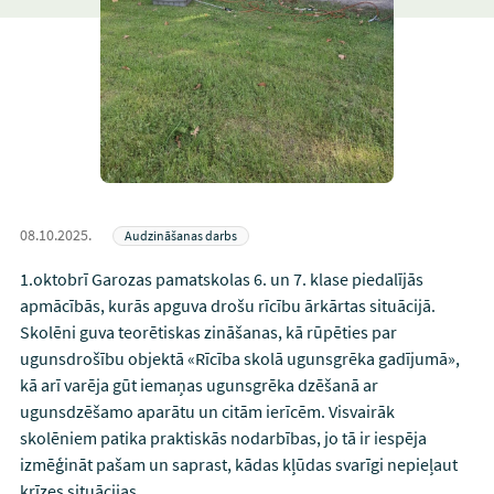
08.10.2025.
Audzināšanas darbs
1.oktobrī Garozas pamatskolas 6. un 7. klase piedalījās
apmācībās, kurās apguva drošu rīcību ārkārtas situācijā.
Skolēni guva teorētiskas zināšanas, kā rūpēties par
ugunsdrošību objektā «Rīcība skolā ugunsgrēka gadījumā»,
kā arī varēja gūt iemaņas ugunsgrēka dzēšanā ar
ugunsdzēšamo aparātu un citām ierīcēm. Visvairāk
skolēniem patika praktiskās nodarbības, jo tā ir iespēja
izmēģināt pašam un saprast, kādas kļūdas svarīgi nepieļaut
krīzes situācijas.