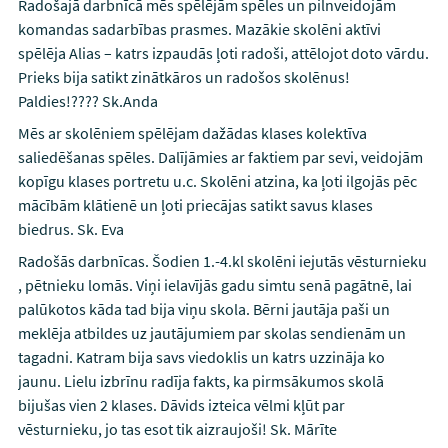
Radošajā darbnīcā mēs spēlējām spēles un pilnveidojām
komandas sadarbības prasmes. Mazākie skolēni aktīvi
spēlēja Alias – katrs izpaudās ļoti radoši, attēlojot doto vārdu.
Prieks bija satikt zinātkāros un radošos skolēnus!
Paldies!???? Sk.Anda
Mēs ar skolēniem spēlējam dažādas klases kolektīva
saliedēšanas spēles. Dalījāmies ar faktiem par sevi, veidojām
kopīgu klases portretu u.c. Skolēni atzina, ka ļoti ilgojās pēc
mācībām klātienē un ļoti priecājas satikt savus klases
biedrus. Sk. Eva
Radošās darbnīcas. Šodien 1.-4.kl skolēni iejutās vēsturnieku
, pētnieku lomās. Viņi ielavījās gadu simtu senā pagātnē, lai
palūkotos kāda tad bija viņu skola. Bērni jautāja paši un
meklēja atbildes uz jautājumiem par skolas sendienām un
tagadni. Katram bija savs viedoklis un katrs uzzināja ko
jaunu. Lielu izbrīnu radīja fakts, ka pirmsākumos skolā
bijušas vien 2 klases. Dāvids izteica vēlmi kļūt par
vēsturnieku, jo tas esot tik aizraujoši! Sk. Mārīte