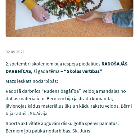
02.09.2021.
2.spetembrī skolēniem bija iespēja piedalīties
RADOŠAJĀS
DARBNĪCAS,
šī gada tēma –
“Skolas vērtības”
.
Mazs ieskats nodarbībās:
Radošā darbnīca “Rudens bagātība”. Veidoja mandalas no
dabas materiāliem. Bērniem bija jāstrādā komandā,
jāvienojas kādus materiālus liks un kādu rakstu veidos. Bērni
bija radoši. Sk.Aivija
Sporta aktivitātē apguvām disku golfa spēles pamatus.
Bērniem ļoti patika nodarbības. Sk. Juris