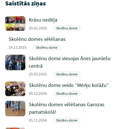
Saistītās ziņas
Krāsu nedēļa
20.02.2026.
Skolēnu dome
Skolēnu domes vēlēšanas
14.11.2025.
Skolēnu dome
Skolēnu dome viesojas Ānes jauniešu
centrā
25.03.2025.
Skolēnu dome
Skolēnu dome veido “Mērķu kolāžu”
09.12.2024.
Skolēnu dome
Skolēnu domes vēlēšanas Garozas
pamatskolā!
05.11.2024.
Skolēnu dome