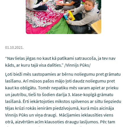
01.10.2021.
“Nav lielas jēgas no kaut kā patīkami satraucoša, ja tev nav
kāds, ar kuru tajā visa dalīties.” /Vinnijs Pūks/
Ļoti bieži mēs sastopamies ar bērnu noliegumu pret grāmatu
lasīšanu. Arī mūsos pašos mājo ļoti daudz noliegumu pret
kaut ko obligātu. Tomēr nepatiku mēs varam apiet ar prieku
un jautrību, tieši to šodien darīja 3. klase-kopīgā grāmatu
lasīšanā. Ērti iekārtojoties mīkstos spilvenos ar siltu liepziedu
tējas krūzi rokās ienirām piedzīvojumā, kurā mūs aicināja
Vinnijs Pūks un viņa draugi. Mācījamies ieklausīties viens
otrā, aizvērtām acīm klausoties draugu lasījumos. Pēc tam