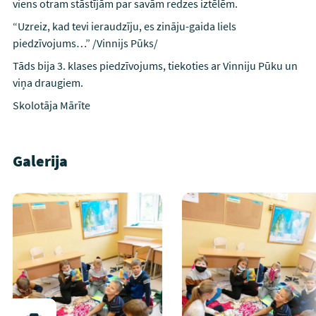
viens otram stāstījām par savām redzes iztēlēm.
“Uzreiz, kad tevi ieraudzīju, es zināju-gaida liels
piedzīvojums…” /Vinnijs Pūks/
Tāds bija 3. klases piedzīvojums, tiekoties ar Vinniju Pūku un
viņa draugiem.
Skolotāja Mārīte
Galerija