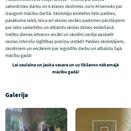
sabiedrisko darbu un 6.klases skolnieks Juris Krivenoks par
izaugsmi mācību darbā. Skolotāju kolektīvs lielu paldies,
pasākuma laikā, teica arī skolas vecāku padomes pārstāvjiem
par labo sadarbību un atbalstu skolas dzīves veidošanā.
Svētku dienas ietvaros vecāki un skolēni varēja apskatīt
skolas interešu izglītības pulciņu izstādi! Paldies skolotājiem,
skolēniem un vecākiem par ieguldīto darbu un atbalstu šajā
mācību gadā!
Lai saulaina un jauka vasara un uz tikšanos nākamajā
mācību gadā!
Galerija