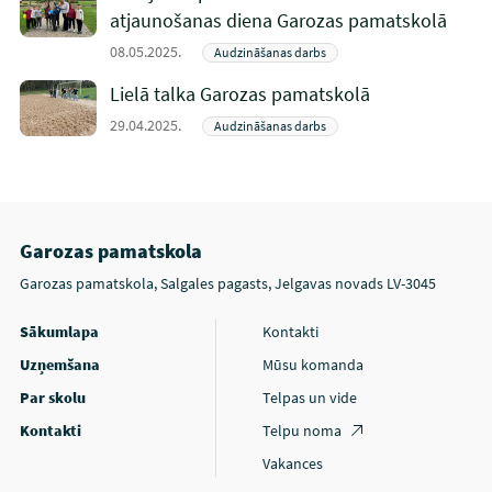
atjaunošanas diena Garozas pamatskolā
08.05.2025.
Audzināšanas darbs
Lielā talka Garozas pamatskolā
29.04.2025.
Audzināšanas darbs
Garozas pamatskola
Garozas pamatskola, Salgales pagasts, Jelgavas novads LV-3045
Sākumlapa
Kontakti
Uzņemšana
Mūsu komanda
Par skolu
Telpas un vide
Kontakti
Telpu noma
Vakances