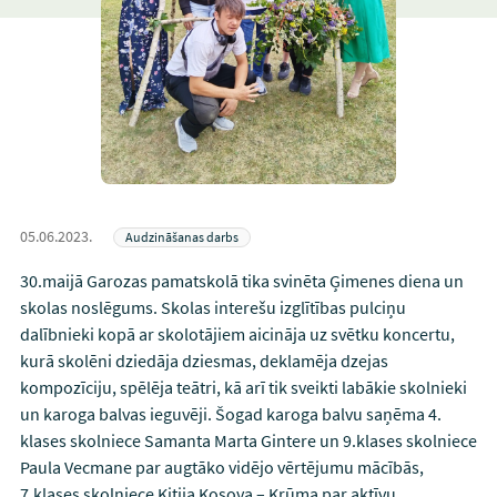
05.06.2023.
Audzināšanas darbs
30.maijā Garozas pamatskolā tika svinēta Ģimenes diena un
skolas noslēgums. Skolas interešu izglītības pulciņu
dalībnieki kopā ar skolotājiem aicināja uz svētku koncertu,
kurā skolēni dziedāja dziesmas, deklamēja dzejas
kompozīciju, spēlēja teātri, kā arī tik sveikti labākie skolnieki
un karoga balvas ieguvēji. Šogad karoga balvu saņēma 4.
klases skolniece Samanta Marta Gintere un 9.klases skolniece
Paula Vecmane par augtāko vidējo vērtējumu mācībās,
7.klases skolniece Kitija Kosova – Krūma par aktīvu