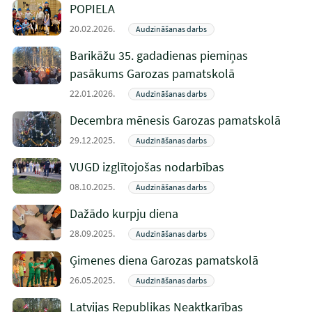
POPIELA
20.02.2026.
Audzināšanas darbs
Barikāžu 35. gadadienas piemiņas
pasākums Garozas pamatskolā
22.01.2026.
Audzināšanas darbs
Decembra mēnesis Garozas pamatskolā
29.12.2025.
Audzināšanas darbs
VUGD izglītojošas nodarbības
08.10.2025.
Audzināšanas darbs
Dažādo kurpju diena
28.09.2025.
Audzināšanas darbs
Ģimenes diena Garozas pamatskolā
26.05.2025.
Audzināšanas darbs
Latvijas Republikas Neaktkarības