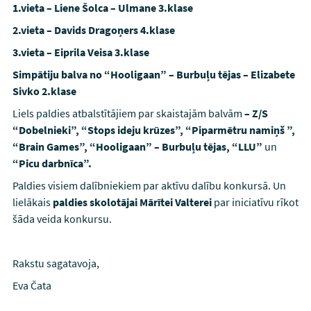
1.vieta – Liene Šolca – Ulmane 3.klase
2.vieta – Davids Dragoņers 4.klase
3.vieta – Eiprila Veisa 3.klase
Simpātiju balva no “Hooligaan” – Burbuļu tējas – Elizabete
Sivko 2.klase
Liels paldies atbalstītājiem par skaistajām balvām
– Z/S
“Dobelnieki”, “Stops ideju krūzes”, “Piparmētru namiņš ”,
“Brain Games”, “Hooligaan” – Burbuļu tējas, “LLU”
un
“Picu darbnīca”.
Paldies visiem dalībniekiem par aktīvu dalību konkursā. Un
lielākais
paldies skolotājai Mārītei Valterei
par iniciatīvu rīkot
šāda veida konkursu.
Rakstu sagatavoja,
Eva Čata