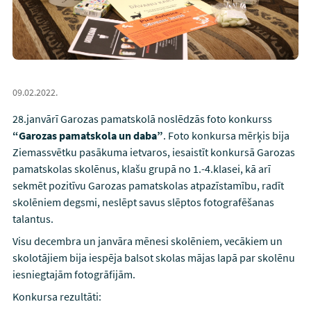
09.02.2022.
28.janvārī Garozas pamatskolā noslēdzās foto konkurss
“Garozas pamatskola un daba”
. Foto konkursa mērķis bija
Ziemassvētku pasākuma ietvaros, iesaistīt konkursā Garozas
pamatskolas skolēnus, klašu grupā no 1.-4.klasei, kā arī
sekmēt pozitīvu Garozas pamatskolas atpazīstamību, radīt
skolēniem degsmi, neslēpt savus slēptos fotografēšanas
talantus.
Visu decembra un janvāra mēnesi skolēniem, vecākiem un
skolotājiem bija iespēja balsot skolas mājas lapā par skolēnu
iesniegtajām fotogrāfijām.
Konkursa rezultāti: