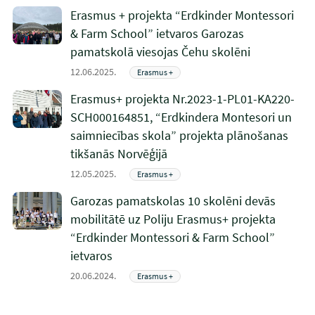
Erasmus + projekta “Erdkinder Montessori
& Farm School” ietvaros Garozas
pamatskolā viesojas Čehu skolēni
12.06.2025.
Erasmus +
Erasmus+ projekta Nr.2023-1-PL01-KA220-
SCH000164851, “Erdkindera Montesori un
saimniecības skola” projekta plānošanas
tikšanās Norvēģijā
12.05.2025.
Erasmus +
Garozas pamatskolas 10 skolēni devās
mobilitātē uz Poliju Erasmus+ projekta
“Erdkinder Montessori & Farm School”
ietvaros
20.06.2024.
Erasmus +