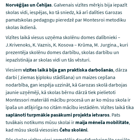
Norvēģijas un Čehijas
. Galvenais vizītes mērķis bija iepazīt
skolas vidi, iespējas, ko tā sniedz, kā arī dalīties Garozas
pamatskolas pedagogu pieredzē par Montesroi metodiku
skolas ikdienā.
Vizītes laikā viesus uzņēma skolēnu domes dalībnieki –
J.Krivenoks, K. Vaznis, K. Kosova – Krūma, M. Jurgina., kuri
prezentēja skolēnu domes darbību, skolas darbību un
iepazīstināja ar skolas vidi un tās vēsturi.
Viesiem
vizītes laikā bija gan praktiska darbošanās
, dārza
darbi ( ziemas ķiploku stādīšana) un maizes cepšana
nodarbība, gan iespēja uzzināt, kā Garozas skolā darbojas
jaunie uzņēmēji, kā skolas bērnu dārzā tiek pielietoti
Montessori materiāli mācību procesā un ar ko mūsu skola ir
īpaša un atšķirīga no citām mācību iestādēm. Vizītes laikā tika
saplānoti turpmākie pasākumi projekta ietvaros
. Pats
tuvākais notikums mūsu skolai ir
maija mēneša mobilitāte
,
kad mūsu skolā viesosies
Čehu skolēni
.
Pēc skolas vizītes viesi apmeklēja daudzfunkcionālo sociālo