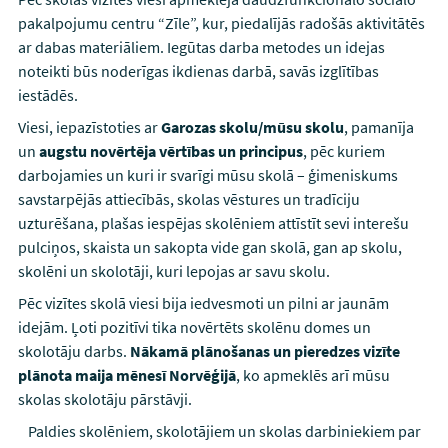
pakalpojumu centru “Zīle”, kur, piedalījās radošās aktivitātēs
ar dabas materiāliem. Iegūtas darba metodes un idejas
noteikti būs noderīgas ikdienas darbā, savās izglītības
iestādēs.
Viesi, iepazīstoties ar
Garozas skolu/mūsu skolu
, pamanīja
un
augstu novērtēja vērtības un principus
, pēc kuriem
darbojamies un kuri ir svarīgi mūsu skolā – ģimeniskums
savstarpējās attiecībās, skolas vēstures un tradīciju
uzturēšana, plašas iespējas skolēniem attīstīt sevi interešu
pulciņos, skaista un sakopta vide gan skolā, gan ap skolu,
skolēni un skolotāji, kuri lepojas ar savu skolu.
Pēc vizītes skolā viesi bija iedvesmoti un pilni ar jaunām
idejām. Ļoti pozitīvi tika novērtēts skolēnu domes un
skolotāju darbs.
Nākamā plānošanas un pieredzes vizīte
plānota maija mēnesī Norvēģijā
, ko apmeklēs arī mūsu
skolas skolotāju pārstāvji.
Paldies skolēniem, skolotājiem un skolas darbiniekiem par