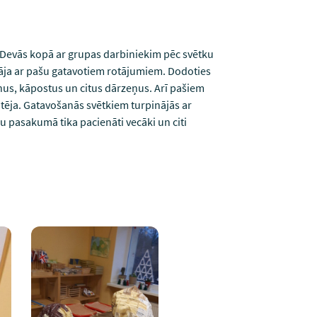
. Devās kopā ar grupas darbiniekim pēc svētku
otāja ar pašu gatavotiem rotājumiem. Dodoties
us, kāpostus un citus dārzeņus. Arī pašiem
ā tēja. Gatavošanās svētkiem turpinājās ar
pasakumā tika pacienāti vecāki un citi