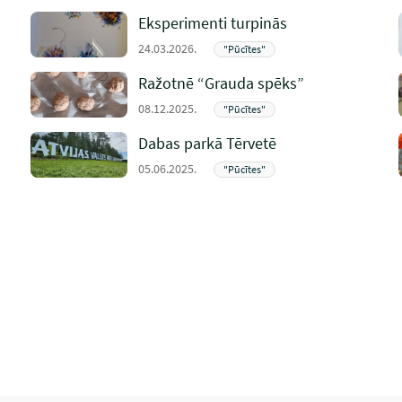
Eksperimenti turpinās
24.03.2026.
"Pūcītes"
Ražotnē “Grauda spēks”
08.12.2025.
"Pūcītes"
Dabas parkā Tērvetē
05.06.2025.
"Pūcītes"