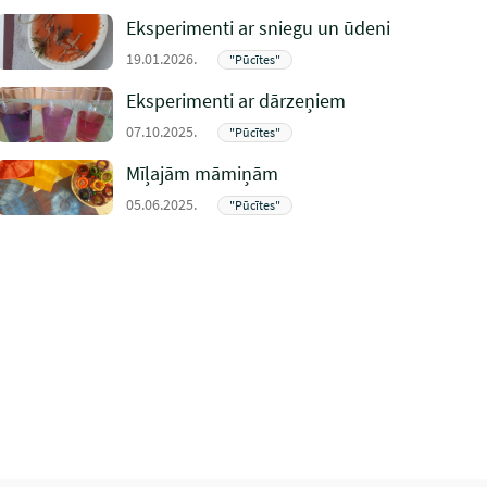
Eksperimenti ar sniegu un ūdeni
19.01.2026.
"Pūcītes"
Eksperimenti ar dārzeņiem
07.10.2025.
"Pūcītes"
Mīļajām māmiņām
05.06.2025.
"Pūcītes"