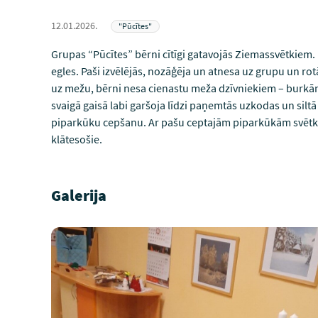
12.01.2026.
"Pūcītes"
Grupas “Pūcītes” bērni cītīgi gatavojās Ziemassvētkiem
egles. Paši izvēlējās, nozāģēja un atnesa uz grupu un r
uz mežu, bērni nesa cienastu meža dzīvniekiem – burkān
svaigā gaisā labi garšoja līdzi paņemtās uzkodas un silt
piparkūku cepšanu. Ar pašu ceptajām piparkūkām svētku 
klātesošie.
Galerija