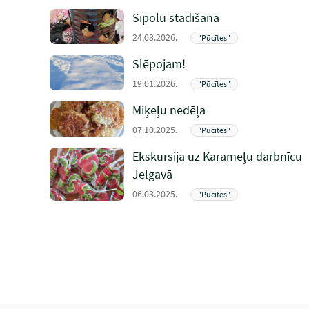
Sīpolu stādīšana
24.03.2026.
"Pūcītes"
Slēpojam!
19.01.2026.
"Pūcītes"
Miķeļu nedēļa
07.10.2025.
"Pūcītes"
Ekskursija uz Karameļu darbnīcu
Jelgavā
06.03.2025.
"Pūcītes"