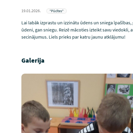
19.01.2026.
"Pūcītes"
Lai labāk izprastu un izzinātu ūdens un sniega īpašības
ūdeni, gan sniegu. Reizē mācoties izteikt savu viedokli, 
secinājumus. Liels prieks par katru jaunu atklājumu!
Galerija