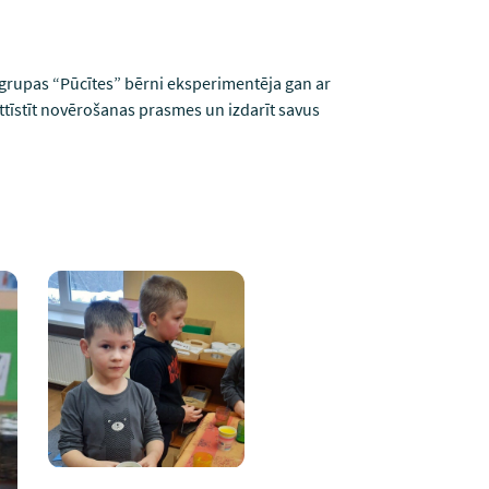
, grupas “Pūcītes” bērni eksperimentēja gan ar
attīstīt novērošanas prasmes un izdarīt savus