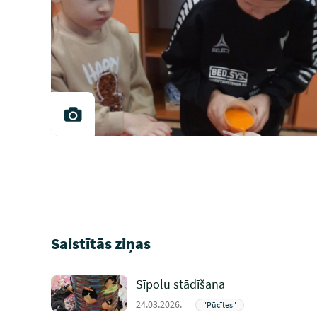
Saistītās ziņas
Sīpolu stādīšana
24.03.2026.
"Pūcītes"