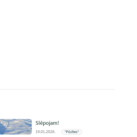
Slēpojam!
19.01.2026.
"Pūcītes"