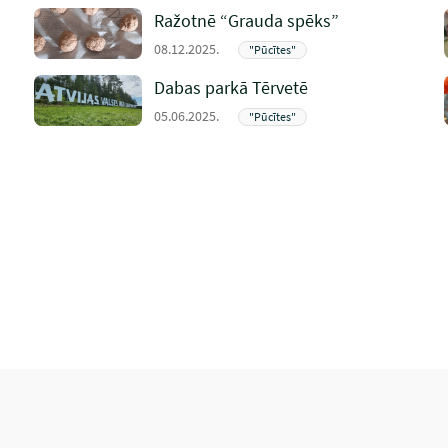
Ražotnē “Grauda spēks”
08.12.2025.
"Pūcītes"
Dabas parkā Tērvetē
05.06.2025.
"Pūcītes"