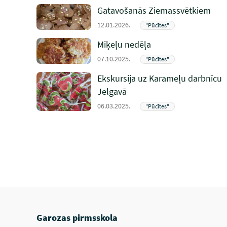
Gatavošanās Ziemassvētkiem
12.01.2026.
"Pūcītes"
Miķeļu nedēļa
07.10.2025.
"Pūcītes"
Ekskursija uz Karameļu darbnīcu
Jelgavā
06.03.2025.
"Pūcītes"
Garozas pirmsskola